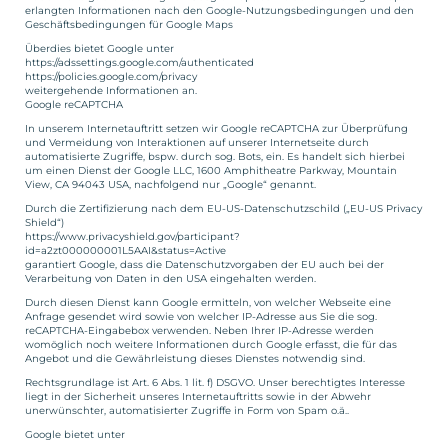
erlangten Informationen nach den Google-Nutzungsbedingungen und den
Geschäftsbedingungen für Google Maps
Überdies bietet Google unter
https://adssettings.google.com/authenticated
https://policies.google.com/privacy
weitergehende Informationen an.
Google reCAPTCHA
In unserem Internetauftritt setzen wir Google reCAPTCHA zur Überprüfung
und Vermeidung von Interaktionen auf unserer Internetseite durch
automatisierte Zugriffe, bspw. durch sog. Bots, ein. Es handelt sich hierbei
um einen Dienst der Google LLC, 1600 Amphitheatre Parkway, Mountain
View, CA 94043 USA, nachfolgend nur „Google“ genannt.
Durch die Zertifizierung nach dem EU-US-Datenschutzschild („EU-US Privacy
Shield“)
https://www.privacyshield.gov/participant?
id=a2zt000000001L5AAI&status=Active
garantiert Google, dass die Datenschutzvorgaben der EU auch bei der
Verarbeitung von Daten in den USA eingehalten werden.
Durch diesen Dienst kann Google ermitteln, von welcher Webseite eine
Anfrage gesendet wird sowie von welcher IP-Adresse aus Sie die sog.
reCAPTCHA-Eingabebox verwenden. Neben Ihrer IP-Adresse werden
womöglich noch weitere Informationen durch Google erfasst, die für das
Angebot und die Gewährleistung dieses Dienstes notwendig sind.
Rechtsgrundlage ist Art. 6 Abs. 1 lit. f) DSGVO. Unser berechtigtes Interesse
liegt in der Sicherheit unseres Internetauftritts sowie in der Abwehr
unerwünschter, automatisierter Zugriffe in Form von Spam o.ä..
Google bietet unter